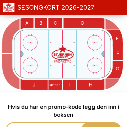
SESONGKORT 2026-2027
A
B
C
D
Felt A STÅPLASSER
E
F
Felt K STÅPLASSER BORTE
G
Felt H
STÅPLASSER
J
I
H
hjemme
PRESSE
Hvis du har en promo-kode legg den inn i
boksen