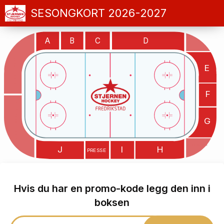
SESONGKORT 2026-2027
A
B
C
D
Felt A STÅPLASSER
E
F
Felt K STÅPLASSER BORTE
G
Felt H
STÅPLASSER
J
I
H
hjemme
PRESSE
Hvis du har en promo-kode legg den inn i
boksen