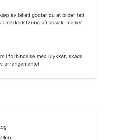
øp av billett godtar du at bilder tatt
s i markedsføring på sosiale medier
m i forbindelse med ulykker, skade
av arrangementet.
kog
allen