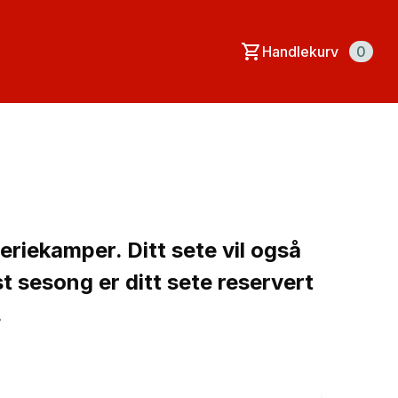
Handlekurv
0
seriekamper. Ditt sete vil også
st sesong er ditt sete reservert
.