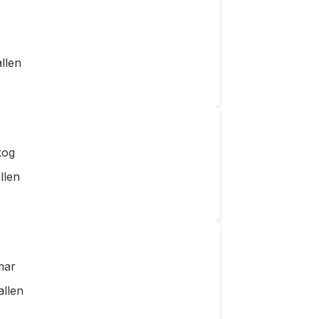
llen
kog
llen
mar
allen