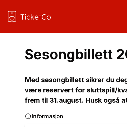
Sesongbillett 
Med sesongbillett sikrer du deg 
være reservert for sluttspill/k
frem til 31.august. Husk også at
Informasjon