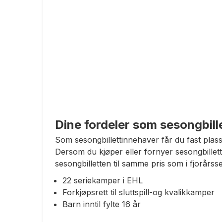
Dine fordeler som sesongbill
Som sesongbillettinnehaver får du fast plass 
Dersom du kjøper eller fornyer sesongbillette
sesongbilletten til samme pris som i fjorårs
22 seriekamper i EHL
Forkjøpsrett til sluttspill-og kvalikkamper
Barn inntil fylte 16 år