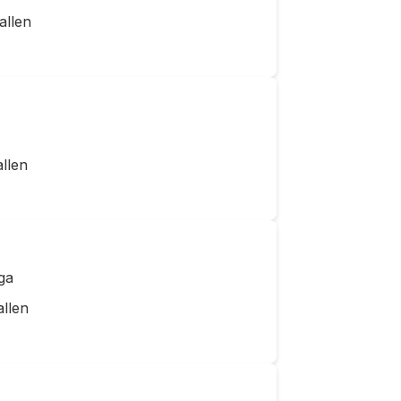
allen
llen
ga
allen