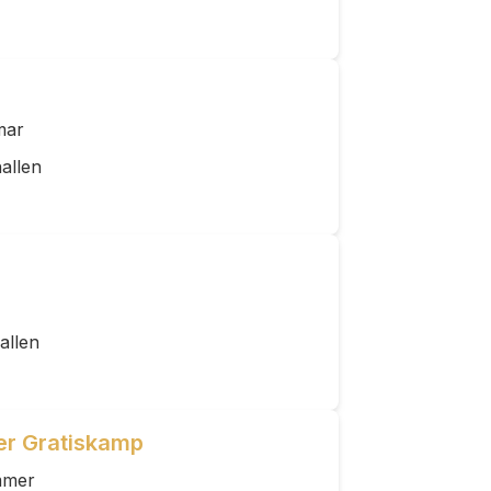
mar
allen
allen
er Gratiskamp
mmer