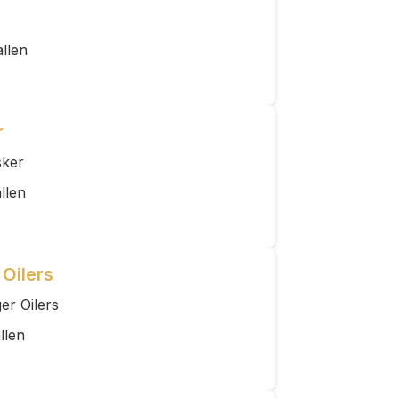
llen
r
sker
llen
 Oilers
er Oilers
llen